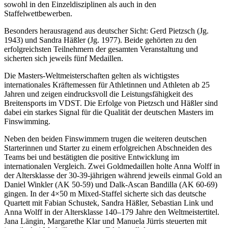
sowohl in den Einzeldisziplinen als auch in den
Staffelwettbewerben.
Besonders herausragend aus deutscher Sicht: Gerd Pietzsch (Jg.
1943) und Sandra Häßler (Jg. 1977). Beide gehörten zu den
erfolgreichsten Teilnehmern der gesamten Veranstaltung und
sicherten sich jeweils fünf Medaillen.
Die Masters-Weltmeisterschaften gelten als wichtigstes
internationales Kräftemessen für Athletinnen und Athleten ab 25
Jahren und zeigen eindrucksvoll die Leistungsfähigkeit des
Breitensports im VDST. Die Erfolge von Pietzsch und Häßler sind
dabei ein starkes Signal für die Qualität der deutschen Masters im
Finswimming.
Neben den beiden Finswimmern trugen die weiteren deutschen
Starterinnen und Starter zu einem erfolgreichen Abschneiden des
Teams bei und bestätigten die positive Entwicklung im
internationalen Vergleich. Zwei Goldmedaillen holte Anna Wolff in
der Altersklasse der 30-39-jährigen während jeweils einmal Gold an
Daniel Winkler (AK 50-59) und Dalk-Ascan Bandilla (AK 60-69)
gingen. In der 4×50 m Mixed-Staffel sicherte sich das deutsche
Quartett mit Fabian Schustek, Sandra Häßler, Sebastian Link und
Anna Wolff in der Altersklasse 140–179 Jahre den Weltmeistertitel.
Jana Längin, Margarethe Klar und Manuela Jürris steuerten mit