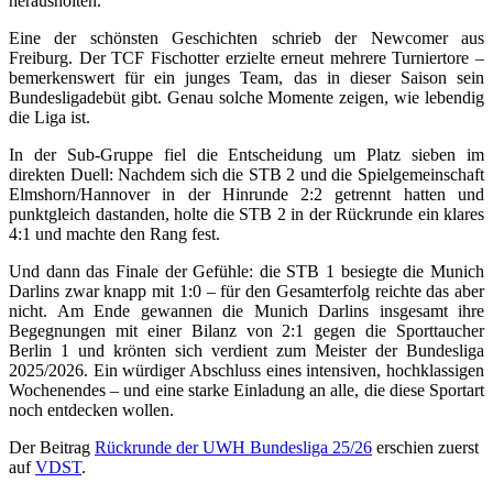
herausholten.
Eine der schönsten Geschichten schrieb der Newcomer aus
Freiburg. Der TCF Fischotter erzielte erneut mehrere Turniertore –
bemerkenswert für ein junges Team, das in dieser Saison sein
Bundesligadebüt gibt. Genau solche Momente zeigen, wie lebendig
die Liga ist.
In der Sub-Gruppe fiel die Entscheidung um Platz sieben im
direkten Duell: Nachdem sich die STB 2 und die Spielgemeinschaft
Elmshorn/Hannover in der Hinrunde 2:2 getrennt hatten und
punktgleich dastanden, holte die STB 2 in der Rückrunde ein klares
4:1 und machte den Rang fest.
Und dann das Finale der Gefühle: die STB 1 besiegte die Munich
Darlins zwar knapp mit 1:0 – für den Gesamterfolg reichte das aber
nicht. Am Ende gewannen die Munich Darlins insgesamt ihre
Begegnungen mit einer Bilanz von 2:1 gegen die Sporttaucher
Berlin 1 und krönten sich verdient zum Meister der Bundesliga
2025/2026. Ein würdiger Abschluss eines intensiven, hochklassigen
Wochenendes – und eine starke Einladung an alle, die diese Sportart
noch entdecken wollen.
Der Beitrag
Rückrunde der UWH Bundesliga 25/26
erschien zuerst
auf
VDST
.