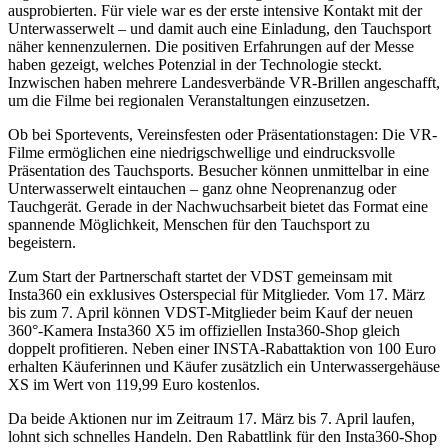
ausprobierten. Für viele war es der erste intensive Kontakt mit der
Unterwasserwelt – und damit auch eine Einladung, den Tauchsport
näher kennenzulernen. Die positiven Erfahrungen auf der Messe
haben gezeigt, welches Potenzial in der Technologie steckt.
Inzwischen haben mehrere Landesverbände VR-Brillen angeschafft,
um die Filme bei regionalen Veranstaltungen einzusetzen.
Ob bei Sportevents, Vereinsfesten oder Präsentationstagen: Die VR-
Filme ermöglichen eine niedrigschwellige und eindrucksvolle
Präsentation des Tauchsports. Besucher können unmittelbar in eine
Unterwasserwelt eintauchen – ganz ohne Neoprenanzug oder
Tauchgerät. Gerade in der Nachwuchsarbeit bietet das Format eine
spannende Möglichkeit, Menschen für den Tauchsport zu
begeistern.
Zum Start der Partnerschaft startet der VDST gemeinsam mit
Insta360 ein exklusives Osterspecial für Mitglieder. Vom 17. März
bis zum 7. April können VDST-Mitglieder beim Kauf der neuen
360°-Kamera Insta360 X5 im offiziellen Insta360-Shop gleich
doppelt profitieren. Neben einer INSTA-Rabattaktion von 100 Euro
erhalten Käuferinnen und Käufer zusätzlich ein Unterwassergehäuse
XS im Wert von 119,99 Euro kostenlos.
Da beide Aktionen nur im Zeitraum 17. März bis 7. April laufen,
lohnt sich schnelles Handeln. Den Rabattlink für den Insta360-Shop