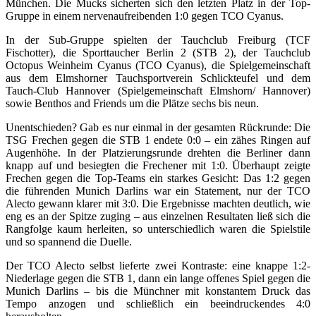
München. Die Mucks sicherten sich den letzten Platz in der Top-
Gruppe in einem nervenaufreibenden 1:0 gegen TCO Cyanus.
In der Sub-Gruppe spielten der Tauchclub Freiburg (TCF
Fischotter), die Sporttaucher Berlin 2 (STB 2), der Tauchclub
Octopus Weinheim Cyanus (TCO Cyanus), die Spielgemeinschaft
aus dem Elmshorner Tauchsportverein Schlickteufel und dem
Tauch-Club Hannover (Spielgemeinschaft Elmshorn/ Hannover)
sowie Benthos and Friends um die Plätze sechs bis neun.
Unentschieden? Gab es nur einmal in der gesamten Rückrunde: Die
TSG Frechen gegen die STB 1 endete 0:0 – ein zähes Ringen auf
Augenhöhe. In der Platzierungsrunde drehten die Berliner dann
knapp auf und besiegten die Frechener mit 1:0. Überhaupt zeigte
Frechen gegen die Top-Teams ein starkes Gesicht: Das 1:2 gegen
die führenden Munich Darlins war ein Statement, nur der TCO
Alecto gewann klarer mit 3:0. Die Ergebnisse machten deutlich, wie
eng es an der Spitze zuging – aus einzelnen Resultaten ließ sich die
Rangfolge kaum herleiten, so unterschiedlich waren die Spielstile
und so spannend die Duelle.
Der TCO Alecto selbst lieferte zwei Kontraste: eine knappe 1:2-
Niederlage gegen die STB 1, dann ein lange offenes Spiel gegen die
Munich Darlins – bis die Münchner mit konstantem Druck das
Tempo anzogen und schließlich ein beeindruckendes 4:0