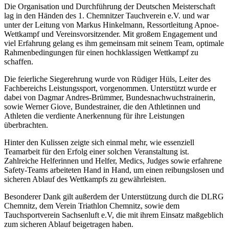
Die Organisation und Durchführung der Deutschen Meisterschaft
lag in den Händen des 1. Chemnitzer Tauchverein e.V. und war
unter der Leitung von Markus Hinkelmann, Ressortleitung Apnoe-
Wettkampf und Vereinsvorsitzender. Mit großem Engagement und
viel Erfahrung gelang es ihm gemeinsam mit seinem Team, optimale
Rahmenbedingungen für einen hochklassigen Wettkampf zu
schaffen.
Die feierliche Siegerehrung wurde von Rüdiger Hüls, Leiter des
Fachbereichs Leistungssport, vorgenommen. Unterstützt wurde er
dabei von Dagmar Andres-Brümmer, Bundesnachwuchstrainerin,
sowie Werner Giove, Bundestrainer, die den Athletinnen und
Athleten die verdiente Anerkennung für ihre Leistungen
überbrachten.
Hinter den Kulissen zeigte sich einmal mehr, wie essenziell
Teamarbeit für den Erfolg einer solchen Veranstaltung ist.
Zahlreiche Helferinnen und Helfer, Medics, Judges sowie erfahrene
Safety-Teams arbeiteten Hand in Hand, um einen reibungslosen und
sicheren Ablauf des Wettkampfs zu gewährleisten.
Besonderer Dank gilt außerdem der Unterstützung durch die DLRG
Chemnitz, dem Verein Triathlon Chemnitz, sowie dem
Tauchsportverein Sachsenluft e.V, die mit ihrem Einsatz maßgeblich
zum sicheren Ablauf beigetragen haben.