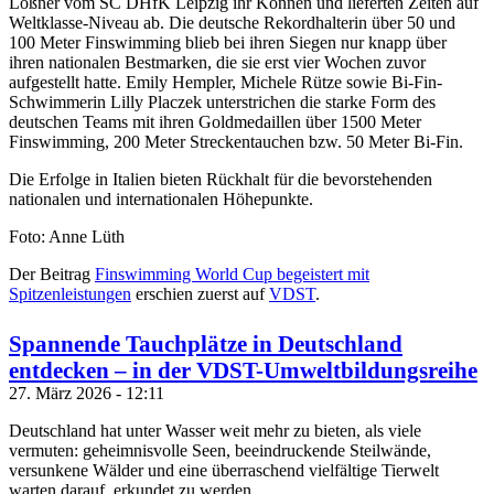
Loßner vom SC DHfK Leipzig ihr Können und lieferten Zeiten auf
Weltklasse-Niveau ab. Die deutsche Rekordhalterin über 50 und
100 Meter Finswimming blieb bei ihren Siegen nur knapp über
ihren nationalen Bestmarken, die sie erst vier Wochen zuvor
aufgestellt hatte. Emily Hempler, Michele Rütze sowie Bi-Fin-
Schwimmerin Lilly Placzek unterstrichen die starke Form des
deutschen Teams mit ihren Goldmedaillen über 1500 Meter
Finswimming, 200 Meter Streckentauchen bzw. 50 Meter Bi-Fin.
Die Erfolge in Italien bieten Rückhalt für die bevorstehenden
nationalen und internationalen Höhepunkte.
Foto: Anne Lüth
Der Beitrag
Finswimming World Cup begeistert mit
Spitzenleistungen
erschien zuerst auf
VDST
.
Spannende Tauchplätze in Deutschland
entdecken – in der VDST-Umweltbildungsreihe
27. März 2026 - 12:11
Deutschland hat unter Wasser weit mehr zu bieten, als viele
vermuten: geheimnisvolle Seen, beeindruckende Steilwände,
versunkene Wälder und eine überraschend vielfältige Tierwelt
warten darauf, erkundet zu werden.