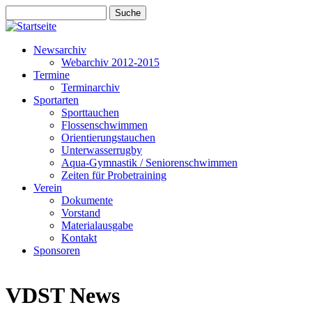
Direkt zum Inhalt
Suche
Suchformular
Newsarchiv
Webarchiv 2012-2015
Termine
Terminarchiv
Sportarten
Sporttauchen
Flossenschwimmen
Orientierungstauchen
Unterwasserrugby
Aqua-Gymnastik / Seniorenschwimmen
Zeiten für Probetraining
Verein
Dokumente
Vorstand
Materialausgabe
Kontakt
Sponsoren
VDST News