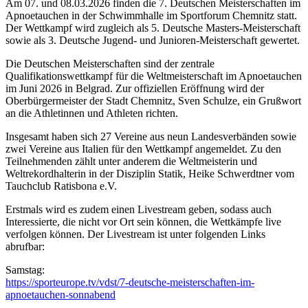
Am 07. und 08.03.2026 finden die 7. Deutschen Meisterschaften im
Apnoetauchen in der Schwimmhalle im Sportforum Chemnitz statt.
Der Wettkampf wird zugleich als 5. Deutsche Masters-Meisterschaft
sowie als 3. Deutsche Jugend- und Junioren-Meisterschaft gewertet.
Die Deutschen Meisterschaften sind der zentrale
Qualifikationswettkampf für die Weltmeisterschaft im Apnoetauchen
im Juni 2026 in Belgrad. Zur offiziellen Eröffnung wird der
Oberbürgermeister der Stadt Chemnitz, Sven Schulze, ein Grußwort
an die Athletinnen und Athleten richten.
Insgesamt haben sich 27 Vereine aus neun Landesverbänden sowie
zwei Vereine aus Italien für den Wettkampf angemeldet. Zu den
Teilnehmenden zählt unter anderem die Weltmeisterin und
Weltrekordhalterin in der Disziplin Statik, Heike Schwerdtner vom
Tauchclub Ratisbona e.V.
Erstmals wird es zudem einen Livestream geben, sodass auch
Interessierte, die nicht vor Ort sein können, die Wettkämpfe live
verfolgen können. Der Livestream ist unter folgenden Links
abrufbar:
Samstag:
https://sporteurope.tv/vdst/7-deutsche-meisterschaften-im-
apnoetauchen-sonnabend