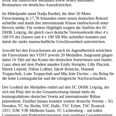
setzte mit zahlreichen Medaillen sowie neuen nationalen
Bestmarken ein deutliches Ausrufezeichen.
Im Mittelpunkt stand Nadja Barthel, die über 50 Meter
Finswimming in 17,78 Sekunden einen neuen deutschen Rekord
aufstellte und damit ihre internationale Klasse eindrucksvoll unter
Beweis stellte. Für weitere Highlight sorgten die Staffeln des SC
DHfK Leipzig, die gleich zwei deutsche Vereinsrekorde über 4 x
100 FS der Damen und 4 x 100 SB Mix aufstellen konnten und
damit die starke mannschaftliche Geschlossenheit unterstrichen.
Sowohl bei den Erwachsenen als auch im Jugendbereich erreichten
die Finswimmer des VDST jeweils 20 Medaillen. Insgesamt gingen
dabei 16 Titel auf das Konto der deutschen Starterinnen und Starter.
Ganz oben auf dem Podest standen Emily Hempler, Lilly Placzek,
Marek Leipold, Niklas Loßner, Jakob Reinicke, Hannah
Troppschuh, Lotte Troppschuh und Mia Jette Fischer – ein Beleg für
die hohe Leistungsdichte und die erfolgreiche Nachwuchsarbeit.
Der Großteil der Medaillen entfiel auf den SC DHfK Leipzig, der
sich mit Platz drei in der Gesamtwertung einmal mehr als
leistungsstärkster deutscher Verein auf internationaler Bühne
präsentierte. Darüber hinaus konnten weitere deutsche Vereine – SG
Dresden, TC fez Berlin, SSC Halle, TSC Erfurt, TSC Rostock
1957, DJK VfR Mülheim Saarn, TC Lichtenberg – mit tollen
Leistungen und Podestplatzierungen zum positiven Gesamtergebnis