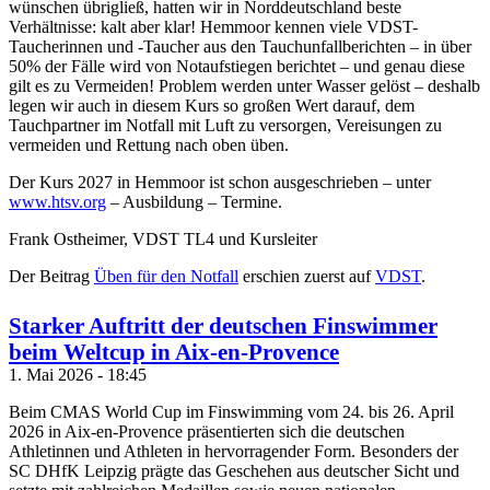
wünschen übrigließ, hatten wir in Norddeutschland beste
Verhältnisse: kalt aber klar! Hemmoor kennen viele VDST-
Taucherinnen und -Taucher aus den Tauchunfallberichten – in über
50% der Fälle wird von Notaufstiegen berichtet – und genau diese
gilt es zu Vermeiden! Problem werden unter Wasser gelöst – deshalb
legen wir auch in diesem Kurs so großen Wert darauf, dem
Tauchpartner im Notfall mit Luft zu versorgen, Vereisungen zu
vermeiden und Rettung nach oben üben.
Der Kurs 2027 in Hemmoor ist schon ausgeschrieben – unter
www.htsv.org
– Ausbildung – Termine.
Frank Ostheimer, VDST TL4 und Kursleiter
Der Beitrag
Üben für den Notfall
erschien zuerst auf
VDST
.
Starker Auftritt der deutschen Finswimmer
beim Weltcup in Aix-en-Provence
1. Mai 2026 - 18:45
Beim CMAS World Cup im Finswimming vom 24. bis 26. April
2026 in Aix-en-Provence präsentierten sich die deutschen
Athletinnen und Athleten in hervorragender Form. Besonders der
SC DHfK Leipzig prägte das Geschehen aus deutscher Sicht und