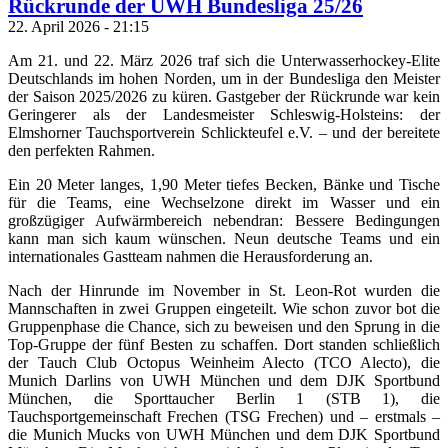
Rückrunde der UWH Bundesliga 25/26
22. April 2026 - 21:15
Am 21. und 22. März 2026 traf sich die Unterwasserhockey-Elite
Deutschlands im hohen Norden, um in der Bundesliga den Meister
der Saison 2025/2026 zu küren. Gastgeber der Rückrunde war kein
Geringerer als der Landesmeister Schleswig-Holsteins: der
Elmshorner Tauchsportverein Schlickteufel e.V. – und der bereitete
den perfekten Rahmen.
Ein 20 Meter langes, 1,90 Meter tiefes Becken, Bänke und Tische
für die Teams, eine Wechselzone direkt im Wasser und ein
großzügiger Aufwärmbereich nebendran: Bessere Bedingungen
kann man sich kaum wünschen. Neun deutsche Teams und ein
internationales Gastteam nahmen die Herausforderung an.
Nach der Hinrunde im November in St. Leon-Rot wurden die
Mannschaften in zwei Gruppen eingeteilt. Wie schon zuvor bot die
Gruppenphase die Chance, sich zu beweisen und den Sprung in die
Top-Gruppe der fünf Besten zu schaffen. Dort standen schließlich
der Tauch Club Octopus Weinheim Alecto (TCO Alecto), die
Munich Darlins von UWH München und dem DJK Sportbund
München, die Sporttaucher Berlin 1 (STB 1), die
Tauchsportgemeinschaft Frechen (TSG Frechen) und – erstmals –
die Munich Mucks von UWH München und dem DJK Sportbund