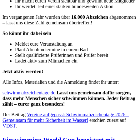
Ihr macht euren Verein sichtbar und gewinnt neue Mitglieder
Ihr werdet Teil einer starken bundesweiten Aktion
Im vergangenen Jahr wurden über
16.000 Abzeichen
abgenommen
– lasst uns diese Zahl gemeinsam übertreffen!
So könnt ihr dabei sein
Meldet eure Veranstaltung an
Plant Abnahmetermine in eurem Bad
Stellt qualifizierte Prüferinnen und Prüfer bereit
Ladet aktiv zum Mitmachen ein
Jetzt aktiv werden!
Alle Infos, Materialien und die Anmeldung findet ihr unter:
schwimmabzeichentage.de
Lasst uns gemeinsam dafür sorgen,
dass mehr Menschen sicher schwimmen können. Jeder Beitrag
zählt – eurer ganz besonders!
Der Beitrag
Vereine aufgepasst: Schwimmabzeichentage 2026 –
Gemeinsam für mehr Sicherheit im Wasser!
erschien zuerst auf
VDST
.
Finswimming World Cup begeistert mit