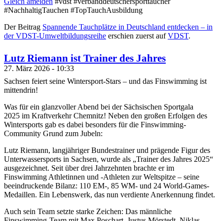
Gleich amelden
#vdst #verbanddeutschersporttaucher
#NachhaltigTauchen #TopTauchAusbildung
Der Beitrag
Spannende Tauchplätze in Deutschland entdecken – in
der VDST-Umweltbildungsreihe
erschien zuerst auf
VDST
.
Lutz Riemann ist Trainer des Jahres
27. März 2026 - 10:33
Sachsen feiert seine Wintersport-Stars – und das Finswimming ist
mittendrin!
Was für ein glanzvoller Abend bei der Sächsischen Sportgala
2025 im Kraftverkehr Chemnitz! Neben den großen Erfolgen des
Wintersports gab es dabei besonders für die Finswimming-
Community Grund zum Jubeln:
Lutz Riemann, langjähriger Bundestrainer und prägende Figur des
Unterwassersports in Sachsen, wurde als „Trainer des Jahres 2025“
ausgezeichnet. Seit über drei Jahrzehnten brachte er im
Finswimming Athletinnen und -Athleten zur Weltspitze – seine
beeindruckende Bilanz: 110 EM-, 85 WM- und 24 World-Games-
Medaillen. Ein Lebenswerk, das nun verdiente Anerkennung findet.
Auch sein Team setzte starke Zeichen: Das männliche
Finswimming-Team mit Max Poschart, Justus Mörstedt, Niklas